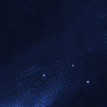
能力，为今后的大赛
随着联赛进入到逐渐
点，新鹏城必须把握
高团队凝聚力，从而
当然，要想持续保持
队合作训练，以确保
手，实现可持续发展
总结：
This match has become
the players' outstan
collaboration betwe
teamwork is essentia