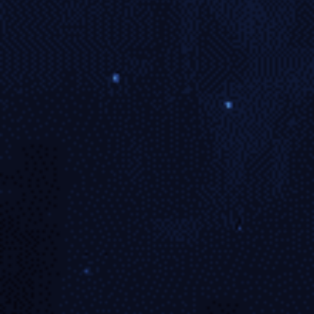
2026-06-15
2.
哈特强调季后赛防守强度是赢球关键挑战绝
2026-07-09
3.
葡萄牙队半场大换血C罗与B席等六名主力悉
2026-07-29
4.
周琦谈单场罚球失利对心态的影响期待下赛
2026-07-08
5.
曼联对斯科特保持关注伯恩茅斯已启动续约
2026-08-03
6.
阿尔特塔昔日巴黎生活揭秘曾与小罗同住并
2026-06-29
7.
詹姆斯坚持顶薪未降薪补强追求个人利益超