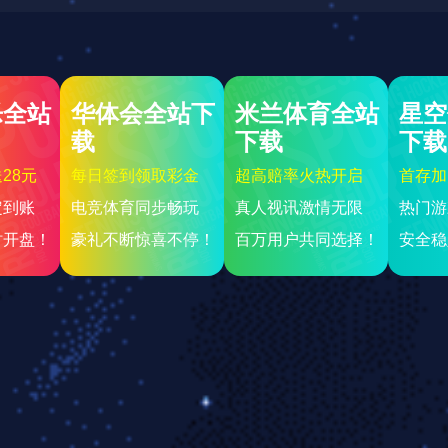
景与重要性
对手之间的一场关键战役，对于两队来说都至关重要。新鹏城作
不仅是争夺联赛冠军，更希望能够在更高层次的赛场上展示实力
此役稳固自己的排名，为后续的挑战积蓄力量。
了一段低迷期，尽管整体实力强劲，但由于伤病等因素，状态未
的重要机会，因此所有球员都投入了极大的精力和热情，希望能
球队历史交锋中的又一次较量，过去几次交手中，两队各有胜负
样的背景下，双方球员无疑都承受着巨大的心理压力，而如何处
员表现分析