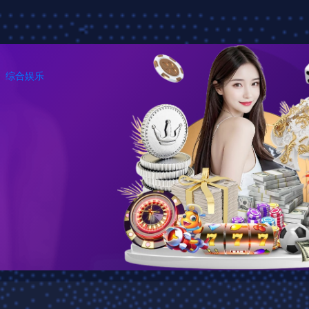
App
关于我们
体育报道
全球体育盛事
门体育项目。
容实时更新
。