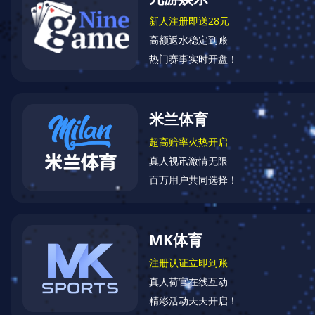
新鹏城绝杀
在足球的世界里，比
时刻，奥乌苏在关键
现出了高水平的竞技
详细阐述，包括比赛