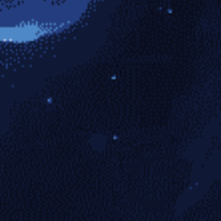
The future developme
strengthen their
赛事中取得更大的成
上一篇：
哈登挡拆之外表现乏力米切尔被激…
延伸阅读
1.
哈登挡拆之外表现乏力米切尔被激怒后力竭