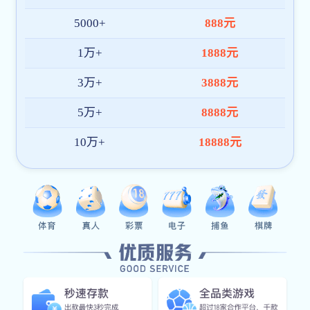
的压力以及未来可能的发展方向。通过这些方面，我
们能够更全面地理解当代篮球选手在赛场上的复杂
性。
1、哈登挡拆之外的低迷状态
詹姆斯·哈登作为一名顶级得分后卫，在挡拆进攻中展
现出了无与伦比的技术和敏锐度。然而，当这个战术
没有得到有效执行时，他往往会显得无所适从。在最
近几场比赛中，面对严密防守，他未能找到合适的机
会进行得分，这直接导致了球队整体进攻效率的大幅
下降。
除了挡拆战术外，哈登似乎缺乏其他有效的攻击方
式。他试图利用个人能力突破，但频繁遭遇阻击，使