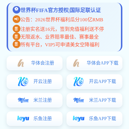
哈登挡拆之外表现乏力米切尔