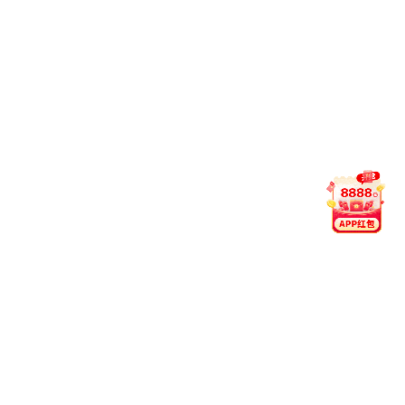
定。因此，在未来的发展中，他们需要找到平衡点，
以更好地发挥各自优势，提高整体竞争力。
4、心理因素与身体素质间平衡
篮球是一项极具身体接触和心理博弈性质的运动，因
此选手们不仅要注重体能训练，还需重视心理素质培
养。对于哈登来说，当他的战术选择受阻时，如果能
够保持冷静并寻求其他策略，将有助于提升其场上表
现。而对于米切尔，则需要学会如何管理情绪，以避
免因为愤怒而造成不必要错误。
此外，在赛季长时间紧张竞争下，合理安排训练和恢
复时间至关重要。如果过度追求进步却忽视身体疲
劳，不仅可能引发伤病，还会导致竞技状态逐渐下
滑。因此，无论是哈登还是米切尔，都需注重休养生