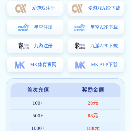
被激怒后力竭难敌对手
2026-06-15 01:28
37 次阅读
首页
/
体育报道
在现代篮球比赛中，运动员的表现常常受到战术、心
理和体能等多重因素的影响。本文以“哈登挡拆之外表
现乏力，米切尔被激怒后力竭难敌对手”为中心，深入
探讨这两位球星在关键比赛中的表现。首先，分析哈
登在挡拆战术之外的低迷状态，以及其对球队整体进
攻能力的影响；其次，研究米切尔在面对对手挑衅后
的情绪变化以及这一变化如何导致他无法继续保持高
水平发挥；随后，我们将结合两者的表现，对比分析
各自的强项与弱点；最后，总结他们在比赛中所承受