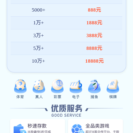
影响四个方面进行详细探讨。
1、巴萨希望挽留原因
巴萨对于拉什福德的关注并非偶然。在过去几个赛季
中，拉什福德展现出的出色能力让他成为了欧洲足坛
备受瞩目的年轻前锋之一。他不仅具备良好的技术水
平，还拥有极强的比赛意识和速度，这些特质与巴萨
一直以来追求的风格非常契合。作为一名边锋，他能
够为球队带来更多进攻选择，并且能在关键时刻转换
场上的局势。
此外，巴萨当前面临着阵容更新换代的问题。在梅西
离队后，他们急需找到新的攻击核心来提升球队竞争
力。拉什福德作为一名年轻有为且富有潜力的球员，