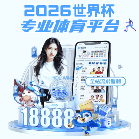
立即注册
世界杯网页版
带您畅享全球体
育盛事
专业平台，数据精准，
高清直播
覆盖热门体育项
目。
聚焦足球、篮球、电竞等赛事，
每日内容实时更
新
。
极速访问
下载APP