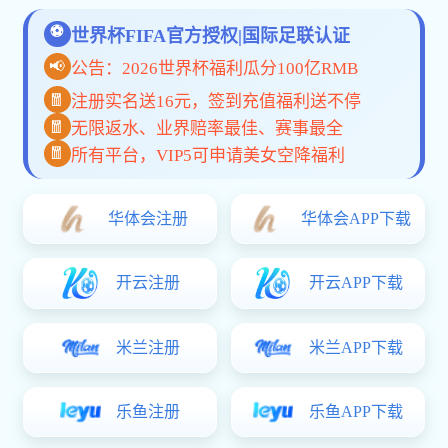
巴萨仍欲挽留拉什福德纽卡热