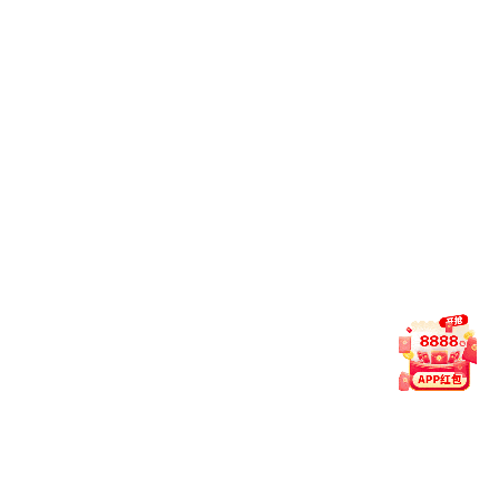
维拉虽没有较大的历史底蕴，但近年来成绩稳步提
升，并致力于继续向前迈进。他们认为，通过引进高
水平球员，可以进一步优化阵容配置，从而增加争夺
欧洲赛事资格的可能性。因此，对于诸如拉什福德这
样的年轻天才，他们自然不愿放过任何机会。
4、潜在转会影响分析
若最终决定转会，对拉什福德来说，将是职业生涯的
一次重大变迁。不论是否加盟新东家，这都意味着他
将在不同环境下重新适应新的战术体系及队友配合。
然而，无论结果如何，如今已成为世界级球员身份的
新鲜感以及随之而来的挑战无疑将推动他的进一步成
长与成熟。
对于原俱乐部曼联而言，一旦失去这样一位优秀的小